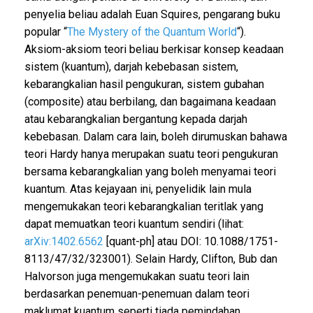
penyelia beliau adalah Euan Squires, pengarang buku
popular “
The Mystery of the Quantum World
“).
Aksiom-aksiom teori beliau berkisar konsep keadaan
sistem (kuantum), darjah kebebasan sistem,
kebarangkalian hasil pengukuran, sistem gubahan
(composite) atau berbilang, dan bagaimana keadaan
atau kebarangkalian bergantung kepada darjah
kebebasan. Dalam cara lain, boleh dirumuskan bahawa
teori Hardy hanya merupakan suatu teori pengukuran
bersama kebarangkalian yang boleh menyamai teori
kuantum. Atas kejayaan ini, penyelidik lain mula
mengemukakan teori kebarangkalian teritlak yang
dapat memuatkan teori kuantum sendiri (lihat:
arXiv:1402.6562
[quant-ph] atau DOI: 10.1088/1751-
8113/47/32/323001). Selain Hardy, Clifton, Bub dan
Halvorson juga mengemukakan suatu teori lain
berdasarkan penemuan-penemuan dalam teori
maklumat kuantum seperti tiada pemindahan