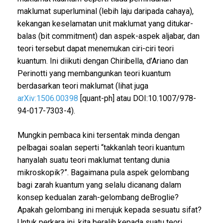
maklumat superluminal (lebih laju daripada cahaya),
kekangan keselamatan unit maklumat yang ditukar-
balas (bit commitment) dan aspek-aspek aljabar, dan
teori tersebut dapat menemukan ciri-ciri teori
kuantum. Ini diikuti dengan Chiribella, d’Ariano dan
Perinotti yang membangunkan teori kuantum
berdasarkan teori maklumat (lihat juga
arXiv:1506.00398
[quant-ph] atau DOI:10.1007/978-
94-017-7303-4).
Mungkin pembaca kini tersentak minda dengan
pelbagai soalan seperti “takkanlah teori kuantum
hanyalah suatu teori maklumat tentang dunia
mikroskopik?”. Bagaimana pula aspek gelombang
bagi zarah kuantum yang selalu dicanang dalam
konsep kedualan zarah-gelombang deBroglie?
Apakah gelombang ini merujuk kepada sesuatu sifat?
Untuk perkara ini, kita beralih kepada suatu teori