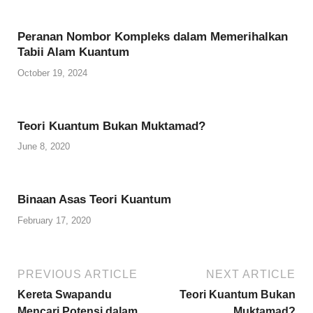
o
e
o
r
Peranan Nombor Kompleks dalam Memerihalkan
o
r
a
a
Tabii Alam Kuantum
k
r
m
October 19, 2024
d
Teori Kuantum Bukan Muktamad?
June 8, 2020
Binaan Asas Teori Kuantum
February 17, 2020
PREVIOUS ARTICLE
NEXT ARTICLE
Kereta Swapandu
Teori Kuantum Bukan
Mencari Potensi dalam
Muktamad?