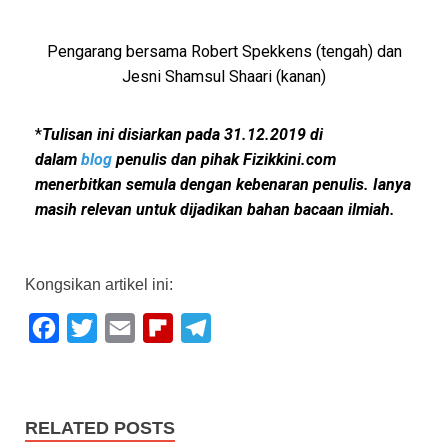
Pengarang bersama Robert Spekkens (tengah) dan
Jesni Shamsul Shaari (kanan)
*
Tulisan ini disiarkan pada 31.12.2019 di
dalam
blog
penulis dan pihak Fizikkini.com
menerbitkan semula dengan kebenaran penulis. Ianya
masih relevan untuk dijadikan bahan bacaan ilmiah.
Kongsikan artikel ini:
F
T
E
F
T
a
w
m
l
e
c
i
a
i
l
e
t
i
p
e
RELATED POSTS
b
t
l
b
g