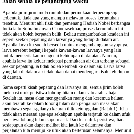
Jalan sehala ke penghujung waktu
Apabila jirim-jirim mula runtuh dan permukaan terperangkap
terbentuk, tiada apa yang mampu melawan proses keruntuhan
tersebut. Menurut ahli fizik dan pemenang Hadiah Nobel berbangsa
India iaitu Subrahmanyan Chandrasekhar, proses keruntuhan ini
tidak akan boleh berpatah balik. Beliau mengambarkan keadaan ini
seperti seekor pepatung dan larvanya yang hidup di dalam air.
Apabila larva itu sudah bersedia untuk mengembangkan sayapnya,
larva tersebut berjanji kepada kawan-kawan larvanya yang lain
untuk menceritakan mengenai kehidupan di daratan. Namun,
apabila larva itu keluar melepasi permukaan air dan terbang sebagai
seekor pepatung, ia tidak boleh kembali ke dalam air. Larva-larva
yang lain di dalam air tidak akan dapat mendengar kisah kehidupan
di daratan.
Sama seperti kisah pepatung dan larvanya itu, semua jirim boleh
melepasi ufuk peristiwa lohong hitam dalam satu arah sahaja.
Setelah itu, masa akan menggantikan ruang dan kesemua haluan
akan terarah ke dalam lohong hitam dan pengaliran masa akan
membawa segala-galanya ke arah titik ketunggalan (Rajah 1). Kita
tidak akan merasai apa-apa sekalipun apabila terjatuh ke dalam ufuk
peristiwa lohong hitam supermasif. Dari luar ufuk peristiwa, tiada
sesiapapun akan dapat melihat kita jatuh ke dalamnya dan
perjalanan kita menuju ke ufuk akan berterusan selamanya. Menurut