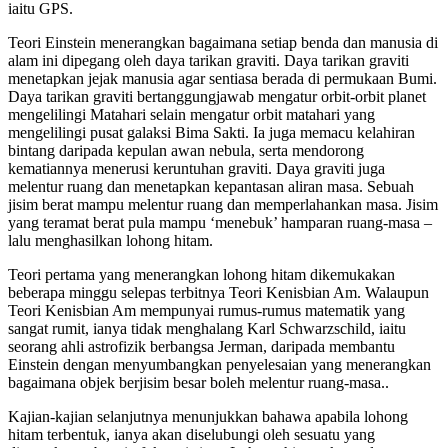
iaitu GPS.
Teori Einstein menerangkan bagaimana setiap benda dan manusia di
alam ini dipegang oleh daya tarikan graviti. Daya tarikan graviti
menetapkan jejak manusia agar sentiasa berada di permukaan Bumi.
Daya tarikan graviti bertanggungjawab mengatur orbit-orbit planet
mengelilingi Matahari selain mengatur orbit matahari yang
mengelilingi pusat galaksi Bima Sakti. Ia juga memacu kelahiran
bintang daripada kepulan awan nebula, serta mendorong
kematiannya menerusi keruntuhan graviti. Daya graviti juga
melentur ruang dan menetapkan kepantasan aliran masa. Sebuah
jisim berat mampu melentur ruang dan memperlahankan masa. Jisim
yang teramat berat pula mampu ‘menebuk’ hamparan ruang-masa –
lalu menghasilkan lohong hitam.
Teori pertama yang menerangkan lohong hitam dikemukakan
beberapa minggu selepas terbitnya Teori Kenisbian Am. Walaupun
Teori Kenisbian Am mempunyai rumus-rumus matematik yang
sangat rumit, ianya tidak menghalang Karl Schwarzschild, iaitu
seorang ahli astrofizik berbangsa Jerman, daripada membantu
Einstein dengan menyumbangkan penyelesaian yang menerangkan
bagaimana objek berjisim besar boleh melentur ruang-masa..
Kajian-kajian selanjutnya menunjukkan bahawa apabila lohong
hitam terbentuk, ianya akan diselubungi oleh sesuatu yang