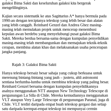
galaksi Bima Sakti dan keseluruhan galaksi kita bergerak
mengelilinginya.
Kajian secara sistematik ke atas Sagittarius A* hanya bermula pada
1990-an dengan terciptanya teleskop yang lebih besar dan alatan
yang lebih canggih. Reinhard Genzel dan Andrea Ghez masing-
masing telah memulakan projek untuk mencerap menembusi
kepulan awan berdebu yang menyelubungi pusat galaksi Bima
Sakti. Mereka berdua bersama-sama dengan kumpulan penyelidikan
masing-masing telah membangunkan dan memajukan teknik-teknik
cerapan, membina alatan khas dan melaksanakan usaha pencerapan
jangka panjang.
Rajah 3: Galaksi Bima Sakti
Hanya teleskop bersaiz besar sahaja yang cukup berkuasa untuk
merenung bintang-bintang yang jauh – justeru, ahli astronomi
sentiasa berlumba-lumba untuk membina teleskop yang paling besar.
Reinhard Genzel bersama dengan kumpulan penyelidikannya
asalnya menggunakan NTT ataupun New Technology Telescope di
pergunungan La Silla di Chile. Mereka kemudiannya menggunakan
VLT ataupun Very Large Telescope di pergunungan Paranal, juga di
Chile. VLT terdiri daripada empat buah teleskop gergasi dan setiap
satu daripada keempat-empat teleskop ini mempunyai cermin