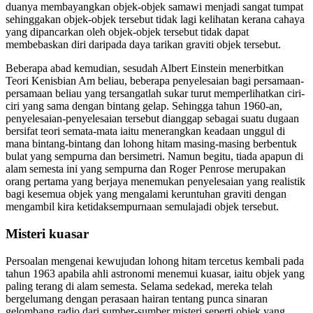
duanya membayangkan objek-objek samawi menjadi sangat tumpat
sehinggakan objek-objek tersebut tidak lagi kelihatan kerana cahaya
yang dipancarkan oleh objek-objek tersebut tidak dapat
membebaskan diri daripada daya tarikan graviti objek tersebut.
Beberapa abad kemudian, sesudah Albert Einstein menerbitkan
Teori Kenisbian Am beliau, beberapa penyelesaian bagi persamaan-
persamaan beliau yang tersangatlah sukar turut memperlihatkan ciri-
ciri yang sama dengan bintang gelap. Sehingga tahun 1960-an,
penyelesaian-penyelesaian tersebut dianggap sebagai suatu dugaan
bersifat teori semata-mata iaitu menerangkan keadaan unggul di
mana bintang-bintang dan lohong hitam masing-masing berbentuk
bulat yang sempurna dan bersimetri. Namun begitu, tiada apapun di
alam semesta ini yang sempurna dan Roger Penrose merupakan
orang pertama yang berjaya menemukan penyelesaian yang realistik
bagi kesemua objek yang mengalami keruntuhan graviti dengan
mengambil kira ketidaksempurnaan semulajadi objek tersebut.
Misteri kuasar
Persoalan mengenai kewujudan lohong hitam tercetus kembali pada
tahun 1963 apabila ahli astronomi menemui kuasar, iaitu objek yang
paling terang di alam semesta. Selama sedekad, mereka telah
bergelumang dengan perasaan hairan tentang punca sinaran
gelombang radio dari sumber-sumber misteri seperti objek yang