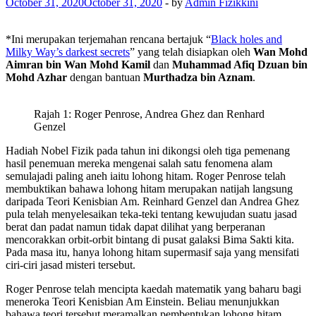
October 31, 2020
October 31, 2020
-
by
Admin Fizikkini
*Ini merupakan terjemahan rencana bertajuk “
Black holes and
Milky Way’s darkest secrets
” yang telah disiapkan oleh
Wan Mohd
Aimran bin Wan Mohd Kamil
dan
Muhammad Afiq Dzuan bin
Mohd Azhar
dengan bantuan
Murthadza bin Aznam
.
Rajah 1: Roger Penrose, Andrea Ghez dan Renhard
Genzel
Hadiah Nobel Fizik pada tahun ini dikongsi oleh tiga pemenang
hasil penemuan mereka mengenai salah satu fenomena alam
semulajadi paling aneh iaitu lohong hitam. Roger Penrose telah
membuktikan bahawa lohong hitam merupakan natijah langsung
daripada Teori Kenisbian Am. Reinhard Genzel dan Andrea Ghez
pula telah menyelesaikan teka-teki tentang kewujudan suatu jasad
berat dan padat namun tidak dapat dilihat yang berperanan
mencorakkan orbit-orbit bintang di pusat galaksi Bima Sakti kita.
Pada masa itu, hanya lohong hitam supermasif saja yang mensifati
ciri-ciri jasad misteri tersebut.
Roger Penrose telah mencipta kaedah matematik yang baharu bagi
meneroka Teori Kenisbian Am Einstein. Beliau menunjukkan
bahawa teori tersebut meramalkan pembentukan lohong hitam,