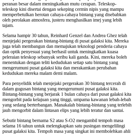
peranan besar dalam meningkatkan mutu cerapan. Teleskop-
teleskop kini disertai dengan sekeping cermin nipis yang mampu
memperbetulkan herotan cahaya-cahaya bintang yang disebabkan
oleh perolakan atmosfera, justeru menghasilkan imej yang lebih
tajam.
Selama hampir 30 tahun, Reinhard Genzel dan Andrea Ghez telah
menjejaki pergerakan bintang-bintang di pusat galaksi kita. Mereka
juga telah membangun dan memajukan teknologi penderia cahaya
dan optik penyesuai yang berhasil untuk meningkatkan kuasa
peleraian teleskop sebanyak seribu kali ganda. Kini, mereka boleh
menentukan dengan teliti kedudukan setiap satu bintang yang
mengerumuni pusat galaksi kita dan merakamkan perubahan
kedudukan mereka malam demi malam.
Para penyelidik telah menjejaki pergerakan 30 bintang tercerah di
dalam gugusan bintang yang mengerumuni pusat galaksi kita.
Bintang-bintang yang berjarak 1 bulan cahaya dari pusat galaksi kita
mengorbit pada kelajuan yang tinggi, umpama kawanan lebah-lebah
yang sedang berterbangan. Manakalah bintang-bintang yang terlebih
jauh mengorbit dalam lintasan elips yang lebih teratur dan santai.
Sebutir bintang bernama S2 atau S-O2 mengambil tempoh masa
selama 16 tahun untuk melengkapkan satu pusingan mengelilingi
pusat galaksi kita. Tempoh masa yang singkat ini membolehkan ahli