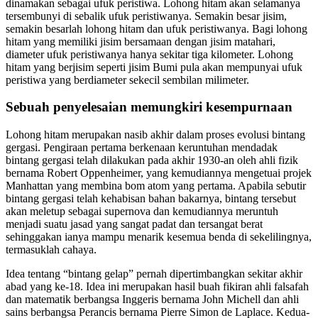
dinamakan sebagai ufuk peristiwa. Lohong hitam akan selamanya
tersembunyi di sebalik ufuk peristiwanya. Semakin besar jisim,
semakin besarlah lohong hitam dan ufuk peristiwanya. Bagi lohong
hitam yang memiliki jisim bersamaan dengan jisim matahari,
diameter ufuk peristiwanya hanya sekitar tiga kilometer. Lohong
hitam yang berjisim seperti jisim Bumi pula akan mempunyai ufuk
peristiwa yang berdiameter sekecil sembilan milimeter.
Sebuah penyelesaian memungkiri kesempurnaan
Lohong hitam merupakan nasib akhir dalam proses evolusi bintang
gergasi. Pengiraan pertama berkenaan keruntuhan mendadak
bintang gergasi telah dilakukan pada akhir 1930-an oleh ahli fizik
bernama Robert Oppenheimer, yang kemudiannya mengetuai projek
Manhattan yang membina bom atom yang pertama. Apabila sebutir
bintang gergasi telah kehabisan bahan bakarnya, bintang tersebut
akan meletup sebagai supernova dan kemudiannya meruntuh
menjadi suatu jasad yang sangat padat dan tersangat berat
sehinggakan ianya mampu menarik kesemua benda di sekelilingnya,
termasuklah cahaya.
Idea tentang “bintang gelap” pernah dipertimbangkan sekitar akhir
abad yang ke-18. Idea ini merupakan hasil buah fikiran ahli falsafah
dan matematik berbangsa Inggeris bernama John Michell dan ahli
sains berbangsa Perancis bernama Pierre Simon de Laplace. Kedua-