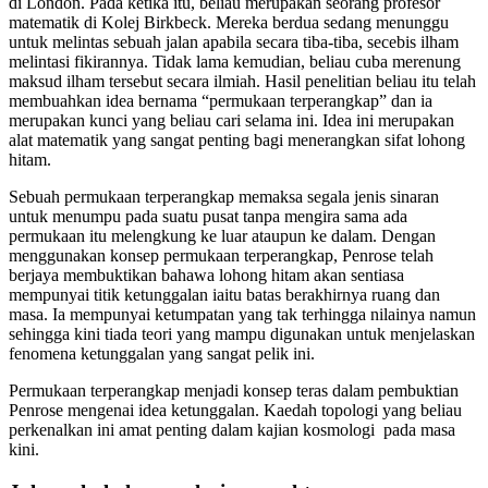
di London. Pada ketika itu, beliau merupakan seorang profesor
matematik di Kolej Birkbeck. Mereka berdua sedang menunggu
untuk melintas sebuah jalan apabila secara tiba-tiba, secebis ilham
melintasi fikirannya. Tidak lama kemudian, beliau cuba merenung
maksud ilham tersebut secara ilmiah. Hasil penelitian beliau itu telah
membuahkan idea bernama “permukaan terperangkap” dan ia
merupakan kunci yang beliau cari selama ini. Idea ini merupakan
alat matematik yang sangat penting bagi menerangkan sifat lohong
hitam.
Sebuah permukaan terperangkap memaksa segala jenis sinaran
untuk menumpu pada suatu pusat tanpa mengira sama ada
permukaan itu melengkung ke luar ataupun ke dalam. Dengan
menggunakan konsep permukaan terperangkap, Penrose telah
berjaya membuktikan bahawa lohong hitam akan sentiasa
mempunyai titik ketunggalan iaitu batas berakhirnya ruang dan
masa. Ia mempunyai ketumpatan yang tak terhingga nilainya namun
sehingga kini tiada teori yang mampu digunakan untuk menjelaskan
fenomena ketunggalan yang sangat pelik ini.
Permukaan terperangkap menjadi konsep teras dalam pembuktian
Penrose mengenai idea ketunggalan. Kaedah topologi yang beliau
perkenalkan ini amat penting dalam kajian kosmologi pada masa
kini.