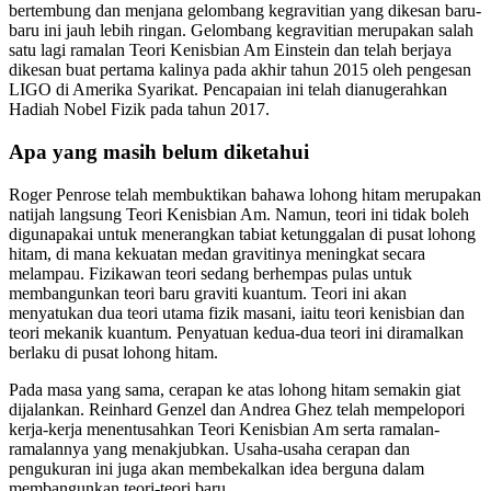
bertembung dan menjana gelombang kegravitian yang dikesan baru-
baru ini jauh lebih ringan. Gelombang kegravitian merupakan salah
satu lagi ramalan Teori Kenisbian Am Einstein dan telah berjaya
dikesan buat pertama kalinya pada akhir tahun 2015 oleh pengesan
LIGO di Amerika Syarikat. Pencapaian ini telah dianugerahkan
Hadiah Nobel Fizik pada tahun 2017.
Apa yang masih belum diketahui
Roger Penrose telah membuktikan bahawa lohong hitam merupakan
natijah langsung Teori Kenisbian Am. Namun, teori ini tidak boleh
digunapakai untuk menerangkan tabiat ketunggalan di pusat lohong
hitam, di mana kekuatan medan gravitinya meningkat secara
melampau. Fizikawan teori sedang berhempas pulas untuk
membangunkan teori baru graviti kuantum. Teori ini akan
menyatukan dua teori utama fizik masani, iaitu teori kenisbian dan
teori mekanik kuantum. Penyatuan kedua-dua teori ini diramalkan
berlaku di pusat lohong hitam.
Pada masa yang sama, cerapan ke atas lohong hitam semakin giat
dijalankan. Reinhard Genzel dan Andrea Ghez telah mempelopori
kerja-kerja menentusahkan Teori Kenisbian Am serta ramalan-
ramalannya yang menakjubkan. Usaha-usaha cerapan dan
pengukuran ini juga akan membekalkan idea berguna dalam
membangunkan teori-teori baru.