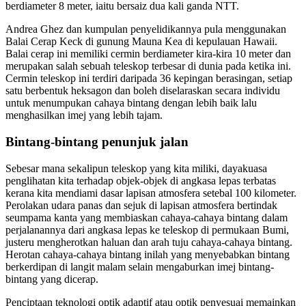
berdiameter 8 meter, iaitu bersaiz dua kali ganda NTT.
Andrea Ghez dan kumpulan penyelidikannya pula menggunakan
Balai Cerap Keck di gunung Mauna Kea di kepulauan Hawaii.
Balai cerap ini memiliki cermin berdiameter kira-kira 10 meter dan
merupakan salah sebuah teleskop terbesar di dunia pada ketika ini.
Cermin teleskop ini terdiri daripada 36 kepingan berasingan, setiap
satu berbentuk heksagon dan boleh diselaraskan secara individu
untuk menumpukan cahaya bintang dengan lebih baik lalu
menghasilkan imej yang lebih tajam.
Bintang-bintang penunjuk jalan
Sebesar mana sekalipun teleskop yang kita miliki, dayakuasa
penglihatan kita terhadap objek-objek di angkasa lepas terbatas
kerana kita mendiami dasar lapisan atmosfera setebal 100 kilometer.
Perolakan udara panas dan sejuk di lapisan atmosfera bertindak
seumpama kanta yang membiaskan cahaya-cahaya bintang dalam
perjalanannya dari angkasa lepas ke teleskop di permukaan Bumi,
justeru mengherotkan haluan dan arah tuju cahaya-cahaya bintang.
Herotan cahaya-cahaya bintang inilah yang menyebabkan bintang
berkerdipan di langit malam selain mengaburkan imej bintang-
bintang yang dicerap.
Penciptaan teknologi optik adaptif atau optik penyesuai memainkan