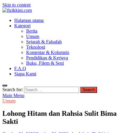
Skip to content
fizikkini.com
Halaman utama
Segalanya tentang fizik
Kategori
Berita
Umum
Sejarah & Falsafah
Teknologi
Komentar & Kolumnis
Pendidikan & Kerjaya
Buku, Filem & Seni
F.A.Q
Siapa Kami
Search for:
Main Menu
Umum
Lohong Hitam dan Rahsia Sulit Bima
Sakti