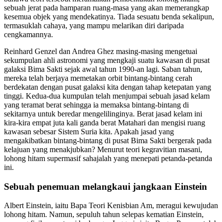
sebuah jerat pada hamparan ruang-masa yang akan memerangkap
kesemua objek yang mendekatinya. Tiada sesuatu benda sekalipun,
termasuklah cahaya, yang mampu melarikan diri daripada
cengkamannya.
Reinhard Genzel dan Andrea Ghez masing-masing mengetuai
sekumpulan ahli astronomi yang mengkaji suatu kawasan di pusat
galaksi Bima Sakti sejak awal tahun 1990-an lagi. Saban tahun,
mereka telah berjaya memetakan orbit bintang-bintang cerah
berdekatan dengan pusat galaksi kita dengan tahap ketepatan yang
tinggi. Kedua-dua kumpulan telah menjumpai sebuah jasad kelam
yang teramat berat sehingga ia memaksa bintang-bintang di
sekitarnya untuk beredar mengelilinginya. Berat jasad kelam ini
kira-kira empat juta kali ganda berat Matahari dan mengisi ruang
kawasan sebesar Sistem Suria kita. Apakah jasad yang
mengakibatkan bintang-bintang di pusat Bima Sakti bergerak pada
kelajuan yang menakjubkan? Menurut teori kegravitian masani,
lohong hitam supermasif sahajalah yang menepati petanda-petanda
ini.
Sebuah penemuan melangkaui jangkaan Einstein
Albert Einstein, iaitu Bapa Teori Kenisbian Am, meragui kewujudan
lohong hitam. Namun, sepuluh tahun selepas kematian Einstein,