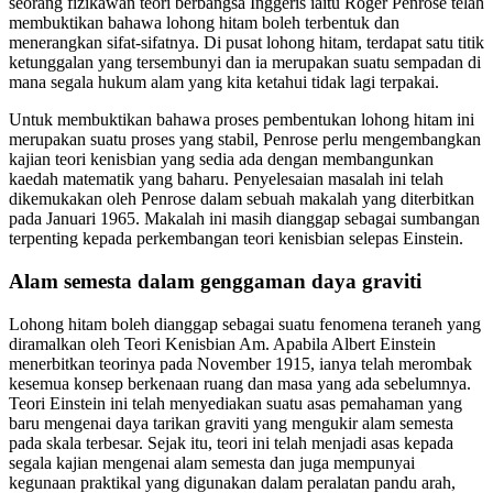
seorang fizikawan teori berbangsa Inggeris iaitu Roger Penrose telah
membuktikan bahawa lohong hitam boleh terbentuk dan
menerangkan sifat-sifatnya. Di pusat lohong hitam, terdapat satu titik
ketunggalan yang tersembunyi dan ia merupakan suatu sempadan di
mana segala hukum alam yang kita ketahui tidak lagi terpakai.
Untuk membuktikan bahawa proses pembentukan lohong hitam ini
merupakan suatu proses yang stabil, Penrose perlu mengembangkan
kajian teori kenisbian yang sedia ada dengan membangunkan
kaedah matematik yang baharu. Penyelesaian masalah ini telah
dikemukakan oleh Penrose dalam sebuah makalah yang diterbitkan
pada Januari 1965. Makalah ini masih dianggap sebagai sumbangan
terpenting kepada perkembangan teori kenisbian selepas Einstein.
Alam semesta dalam genggaman daya graviti
Lohong hitam boleh dianggap sebagai suatu fenomena teraneh yang
diramalkan oleh Teori Kenisbian Am. Apabila Albert Einstein
menerbitkan teorinya pada November 1915, ianya telah merombak
kesemua konsep berkenaan ruang dan masa yang ada sebelumnya.
Teori Einstein ini telah menyediakan suatu asas pemahaman yang
baru mengenai daya tarikan graviti yang mengukir alam semesta
pada skala terbesar. Sejak itu, teori ini telah menjadi asas kepada
segala kajian mengenai alam semesta dan juga mempunyai
kegunaan praktikal yang digunakan dalam peralatan pandu arah,