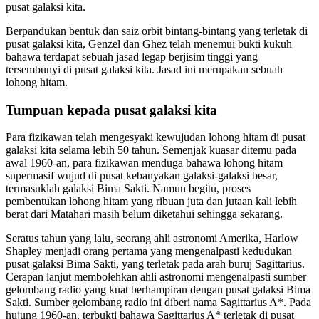
pusat galaksi kita.
Berpandukan bentuk dan saiz orbit bintang-bintang yang terletak di
pusat galaksi kita, Genzel dan Ghez telah menemui bukti kukuh
bahawa terdapat sebuah jasad legap berjisim tinggi yang
tersembunyi di pusat galaksi kita. Jasad ini merupakan sebuah
lohong hitam.
Tumpuan kepada pusat galaksi kita
Para fizikawan telah mengesyaki kewujudan lohong hitam di pusat
galaksi kita selama lebih 50 tahun. Semenjak kuasar ditemu pada
awal 1960-an, para fizikawan menduga bahawa lohong hitam
supermasif wujud di pusat kebanyakan galaksi-galaksi besar,
termasuklah galaksi Bima Sakti. Namun begitu, proses
pembentukan lohong hitam yang ribuan juta dan jutaan kali lebih
berat dari Matahari masih belum diketahui sehingga sekarang.
Seratus tahun yang lalu, seorang ahli astronomi Amerika, Harlow
Shapley menjadi orang pertama yang mengenalpasti kedudukan
pusat galaksi Bima Sakti, yang terletak pada arah buruj Sagittarius.
Cerapan lanjut membolehkan ahli astronomi mengenalpasti sumber
gelombang radio yang kuat berhampiran dengan pusat galaksi Bima
Sakti. Sumber gelombang radio ini diberi nama Sagittarius A*. Pada
hujung 1960-an, terbukti bahawa Sagittarius A* terletak di pusat