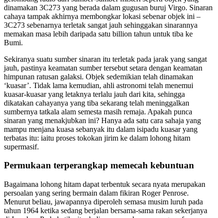
dinamakan 3C273 yang berada dalam gugusan buruj Virgo. Sinaran
cahaya tampak akhirnya membongkar lokasi sebenar objek ini –
3C273 sebenarnya terletak sangat jauh sehinggakan sinarannya
memakan masa lebih daripada satu billion tahun untuk tiba ke
Bumi.
Sekiranya suatu sumber sinaran itu terletak pada jarak yang sangat
jauh, pastinya keamatan sumber tersebut setara dengan keamatan
himpunan ratusan galaksi. Objek sedemikian telah dinamakan
‘kuasar’. Tidak lama kemudian, ahli astronomi telah menemui
kuasar-kuasar yang letaknya terlalu jauh dari kita, sehingga
dikatakan cahayanya yang tiba sekarang telah meninggalkan
sumbernya tatkala alam semesta masih remaja. Apakah punca
sinaran yang menakjubkan ini? Hanya ada satu cara sahaja yang
mampu menjana kuasa sebanyak itu dalam isipadu kuasar yang
terbatas itu: iaitu proses tokokan jirim ke dalam lohong hitam
supermasif.
Permukaan terperangkap memecah kebuntuan
Bagaimana lohong hitam dapat terbentuk secara nyata merupakan
persoalan yang sering bermain dalam fikiran Roger Penrose.
Menurut beliau, jawapannya diperoleh semasa musim luruh pada
tahun 1964 ketika sedang berjalan bersama-sama rakan sekerjanya