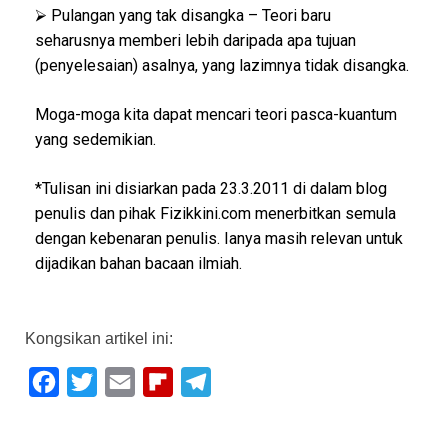
⮚ Pulangan yang tak disangka – Teori baru
seharusnya memberi lebih daripada apa tujuan
(penyelesaian) asalnya, yang lazimnya tidak disangka.
Moga-moga kita dapat mencari teori pasca-kuantum
yang sedemikian.
*Tulisan ini disiarkan pada 23.3.2011 di dalam blog
penulis dan pihak Fizikkini.com menerbitkan semula
dengan kebenaran penulis. Ianya masih relevan untuk
dijadikan bahan bacaan ilmiah.
Kongsikan artikel ini:
F
T
E
F
T
a
w
m
l
e
c
i
a
i
l