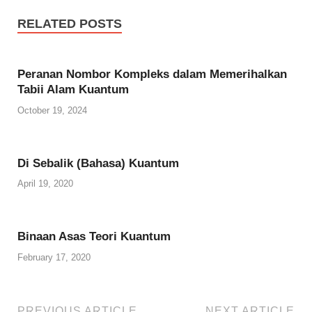
e
t
i
p
e
RELATED POSTS
b
t
l
b
g
o
e
o
r
Peranan Nombor Kompleks dalam Memerihalkan
o
r
a
a
Tabii Alam Kuantum
k
r
m
October 19, 2024
d
Di Sebalik (Bahasa) Kuantum
April 19, 2020
Binaan Asas Teori Kuantum
February 17, 2020
PREVIOUS ARTICLE
NEXT ARTICLE