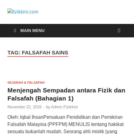
fizikkini.com
Segalanya tentang fizik
MAIN MENU
TAG:
FALSAFAH SAINS
SEJARAH & FALSAFAH
Menjengah Sempadan antara Fizik dan
Falsafah (Bahagian 1)
November 22, 2019
-
by
Admin Fizikkini
Oleh: Iqbal IhsanPersatuan Pendidikan dan Pemikiran
Falsafah Malaysia (PPFPM) MENULIS tentang hakikat
sesuatu bukanlah mudah. Seorang ahli mistik (yang