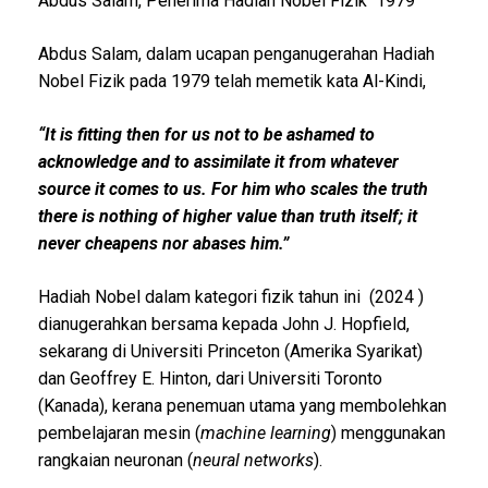
Abdus Salam, Penerima Hadiah Nobel Fizik 1979
Abdus Salam, dalam ucapan penganugerahan Hadiah
Nobel Fizik pada 1979 telah memetik kata Al-Kindi,
“It is fitting then for us not to be ashamed to
acknowledge and to assimilate it from whatever
source it comes to us. For him who scales the truth
there is nothing of higher value than truth itself; it
never cheapens nor abases him.”
Hadiah Nobel dalam kategori fizik tahun ini (2024 )
dianugerahkan bersama kepada John J. Hopfield,
sekarang di Universiti Princeton (Amerika Syarikat)
dan Geoffrey E. Hinton, dari Universiti Toronto
(Kanada), kerana penemuan utama yang membolehkan
pembelajaran mesin (
machine learning
) menggunakan
rangkaian neuronan (
neural networks
).