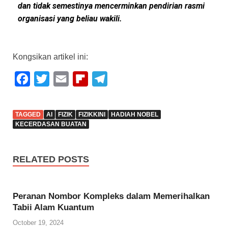
dan tidak semestinya mencerminkan pendirian rasmi
organisasi yang beliau wakili.
Kongsikan artikel ini:
F
T
E
F
T
a
w
m
l
e
c
i
a
i
l
TAGGED
AI
FIZIK
FIZIKKINI
HADIAH NOBEL
e
t
i
p
e
KECERDASAN BUATAN
b
t
l
b
g
o
e
o
r
RELATED POSTS
o
r
a
a
k
r
m
Peranan Nombor Kompleks dalam Memerihalkan
d
Tabii Alam Kuantum
October 19, 2024