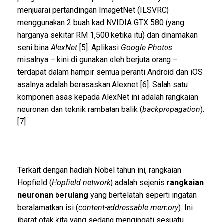
menjuarai pertandingan ImagetNet (ILSVRC)
menggunakan 2 buah kad NVIDIA GTX 580 (yang
harganya sekitar RM 1,500 ketika itu) dan dinamakan
seni bina
AlexNet
[5]. Aplikasi
Google Photos
misalnya – kini di gunakan oleh berjuta orang –
terdapat dalam hampir semua peranti Android dan iOS
asalnya adalah berasaskan Alexnet [6]. Salah satu
komponen asas kepada AlexNet ini adalah rangkaian
neuronan dan teknik rambatan balik (
backpropagation
).
[7]
Terkait dengan hadiah Nobel tahun ini, rangkaian
Hopfield (
Hopfield network
) adalah sejenis
rangkaian
neuronan berulang
yang bertelatah seperti ingatan
beralamatkan isi (
content-addressable memory
). Ini
ibarat otak kita yang sedang mengingati sesuatu.