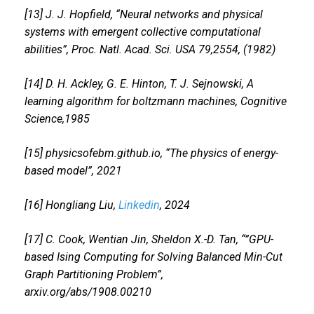
[13] J. J. Hopfield, “Neural networks and physical
systems with emergent collective computational
abilities”, Proc. Natl. Acad. Sci. USA 79,2554, (1982)
[14] D. H. Ackley, G. E. Hinton, T. J. Sejnowski, A
learning algorithm for boltzmann machines, Cognitive
Science,1985
[15] physicsofebm.github.io, “The physics of energy-
based model”, 2021
[16] Hongliang Liu,
Linkedin
, 2024
[17] C. Cook, Wentian Jin, Sheldon X.-D. Tan, “”GPU-
based Ising Computing for Solving Balanced Min-Cut
Graph Partitioning Problem”,
arxiv.org/abs/1908.00210