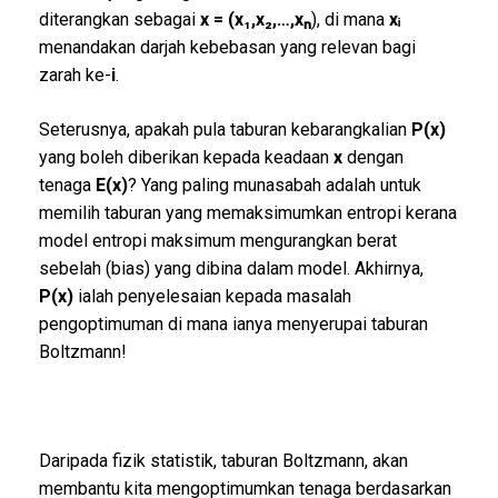
diterangkan sebagai
x = (x
₁
,x
₂
,…,x
ₙ
), di mana
xᵢ
menandakan darjah kebebasan yang relevan bagi
zarah ke-
i
.
Seterusnya, apakah pula taburan kebarangkalian
P(x)
yang boleh diberikan kepada keadaan
x
dengan
tenaga
E(x)
? Yang paling munasabah adalah untuk
memilih taburan yang memaksimumkan entropi kerana
model entropi maksimum mengurangkan berat
sebelah (bias) yang dibina dalam model. Akhirnya,
P(x)
ialah penyelesaian kepada masalah
pengoptimuman di mana ianya menyerupai taburan
Boltzmann!
Daripada fizik statistik, taburan Boltzmann, akan
membantu kita mengoptimumkan tenaga berdasarkan