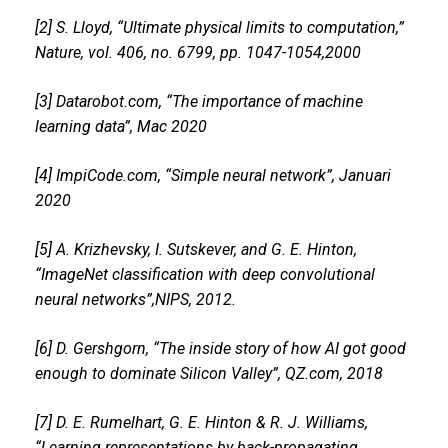
[2] S. Lloyd, “Ultimate physical limits to computation,”
Nature, vol. 406, no. 6799, pp. 1047-1054,2000
[3] Datarobot.com, “The importance of machine
learning data”, Mac 2020
[4] ImpiCode.com, “Simple neural network”, Januari
2020
[5] A. Krizhevsky, I. Sutskever, and G. E. Hinton,
“ImageNet classification with deep convolutional
neural networks”,NIPS, 2012.
[6] D. Gershgorn, “The inside story of how AI got good
enough to dominate Silicon Valley”, QZ.com, 2018
[7] D. E. Rumelhart, G. E. Hinton & R. J. Williams,
“Learning representations by back-propagating