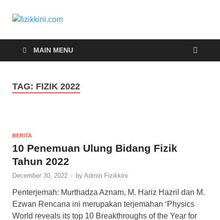
fizikkini.com
Segalanya tentang fizik
MAIN MENU
TAG:
FIZIK 2022
BERITA
10 Penemuan Ulung Bidang Fizik
Tahun 2022
December 30, 2022
-
by
Admin Fizikkini
Penterjemah: Murthadza Aznam, M. Hariz Hazril dan M.
Ezwan Rencana ini merupakan terjemahan ‘Physics
World reveals its top 10 Breakthroughs of the Year for