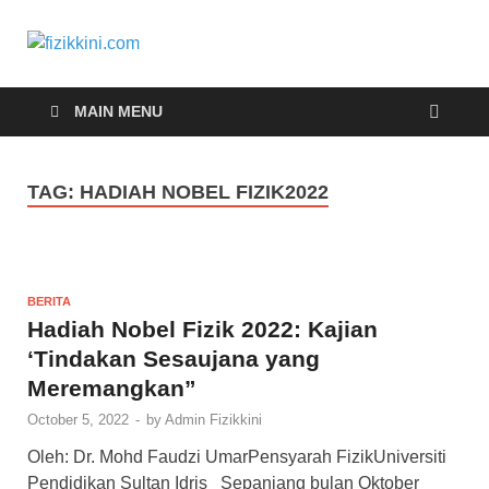
fizikkini.com
Segalanya tentang fizik
MAIN MENU
TAG:
HADIAH NOBEL FIZIK2022
BERITA
Hadiah Nobel Fizik 2022: Kajian
‘Tindakan Sesaujana yang
Meremangkan”
October 5, 2022
-
by
Admin Fizikkini
Oleh: Dr. Mohd Faudzi UmarPensyarah FizikUniversiti
Pendidikan Sultan Idris Sepanjang bulan Oktober