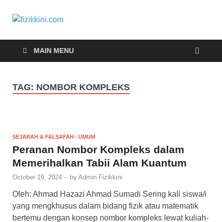
fizikkini.com
Segalanya tentang fizik
MAIN MENU
TAG:
NOMBOR KOMPLEKS
SEJARAH & FALSAFAH
/
UMUM
Peranan Nombor Kompleks dalam
Memerihalkan Tabii Alam Kuantum
October 19, 2024
-
by
Admin Fizikkini
Oleh: Ahmad Hazazi Ahmad Sumadi Sering kali siswa/i
yang mengkhusus dalam bidang fizik atau matematik
bertemu dengan konsep nombor kompleks lewat kuliah-