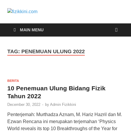
fizikkini.com
Segalanya tentang fizik
MAIN MENU
TAG:
PENEMUAN ULUNG 2022
BERITA
10 Penemuan Ulung Bidang Fizik
Tahun 2022
December 30, 2022
-
by
Admin Fizikkini
Penterjemah: Murthadza Aznam, M. Hariz Hazril dan M.
Ezwan Rencana ini merupakan terjemahan ‘Physics
World reveals its top 10 Breakthroughs of the Year for