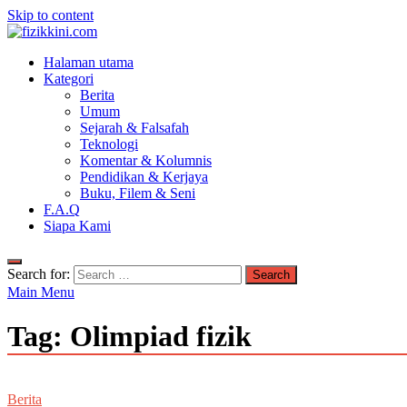
Skip to content
fizikkini.com
Halaman utama
Segalanya tentang fizik
Kategori
Berita
Umum
Sejarah & Falsafah
Teknologi
Komentar & Kolumnis
Pendidikan & Kerjaya
Buku, Filem & Seni
F.A.Q
Siapa Kami
Search for:
Main Menu
Tag:
Olimpiad fizik
Berita