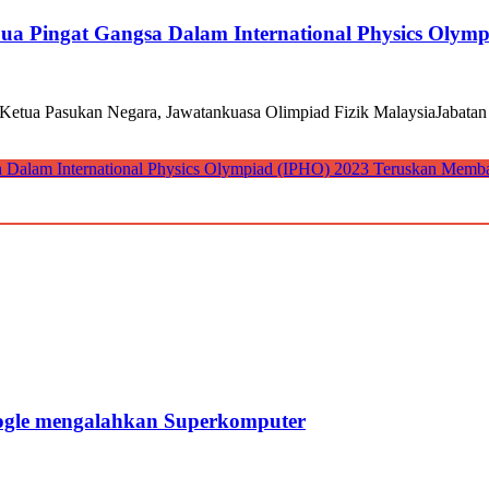
ua Pingat Gangsa Dalam International Physics Olym
ua Pasukan Negara, Jawatankuasa Olimpiad Fizik MalaysiaJabatan Fi
a Dalam International Physics Olympiad (IPHO) 2023
Teruskan Memb
gle mengalahkan Superkomputer