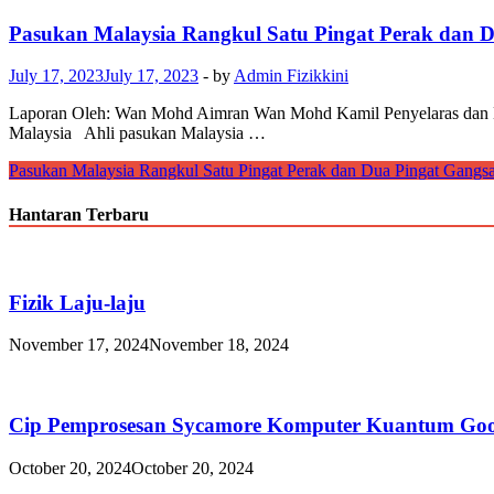
Pasukan Malaysia Rangkul Satu Pingat Perak dan D
July 17, 2023
July 17, 2023
-
by
Admin Fizikkini
Laporan Oleh: Wan Mohd Aimran Wan Mohd Kamil Penyelaras dan Ket
Malaysia Ahli pasukan Malaysia …
Pasukan Malaysia Rangkul Satu Pingat Perak dan Dua Pingat Gangs
Hantaran Terbaru
Fizik Laju-laju
November 17, 2024
November 18, 2024
Cip Pemprosesan Sycamore Komputer Kuantum Goo
October 20, 2024
October 20, 2024