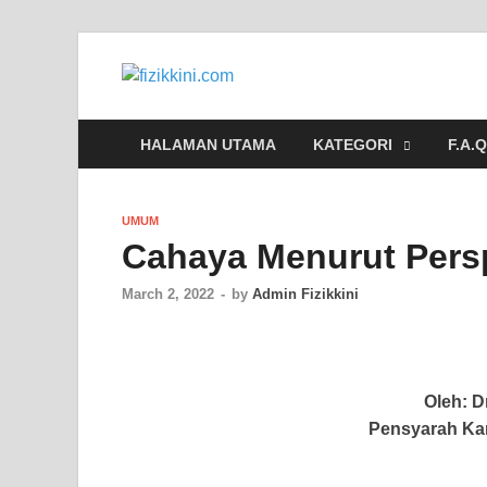
fizikkini.co
Segalanya tentang fizik
HALAMAN UTAMA
KATEGORI
F.A.Q
UMUM
Cahaya Menurut Persp
March 2, 2022
-
by
Admin Fizikkini
Oleh: D
Pensyarah Kan