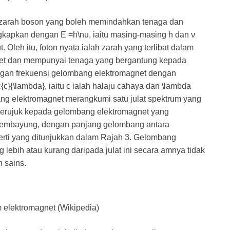
is zarah boson yang boleh memindahkan tenaga dan
ungkapkan dengan
E =h\nu
, iaitu masing-masing h dan ν
. Oleh itu, foton nyata ialah zarah yang terlibat dalam
et dan mempunyai tenaga yang bergantung kepada
gan frekuensi gelombang elektromagnet dengan
c{c}{\lambda}
, iaitu
c
ialah halaju cahaya dan
\lambda
ng elektromagnet merangkumi satu julat spektrum yang
merujuk kepada gelombang elektromagnet yang
alembayung, dengan panjang gelombang antara
rti yang ditunjukkan dalam Rajah 3. Gelombang
ebih atau kurang daripada julat ini secara amnya tidak
 sains.
 elektromagnet (Wikipedia)