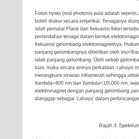
Foton nyata (real photons) pula adalah sejen
boleh diukur secara empirikal. Tenaganya di
ialah pemalar Plank dan frekuensi foton tersebut
pemindahan tenaga dalam bentuk elektromagn
frekuensi gelombang elektromagnetnya. Hubun
panjang gelombangnya diberikan oleh
\nu=\fra
ialah panjang gelombang. Oleh sebab gelomba
luas, maka secara amnya perkataan ‘cahaya’ 
merangkumi sinaran inframerah sehingga ultr
\lambda=400
nm dan
\lambda=10\,000
nm, sepe
elektromagnet dengan panjang gelombang yang l
dianggap sebagai ‘cahaya’ dalam perbincangan
Rajah 3: Spektrum