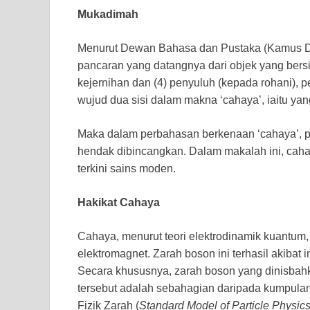
Mukadimah
Menurut Dewan Bahasa dan Pustaka (Kamus Dewa
pancaran yang datangnya dari objek yang bersinar;
kejernihan dan (4) penyuluh (kepada rohani), p
wujud dua sisi dalam makna ‘cahaya’, iaitu yang
Maka dalam perbahasan berkenaan ‘cahaya’, pe
hendak dibincangkan. Dalam makalah ini, cahay
terkini sains moden.
Hakikat Cahaya
Cahaya, menurut teori elektrodinamik kuant
elektromagnet. Zarah boson ini terhasil akibat 
Secara khususnya, zarah boson yang dinisbahk
tersebut adalah sebahagian daripada kumpula
Fizik Zarah (
Standard Model of Particle Physic