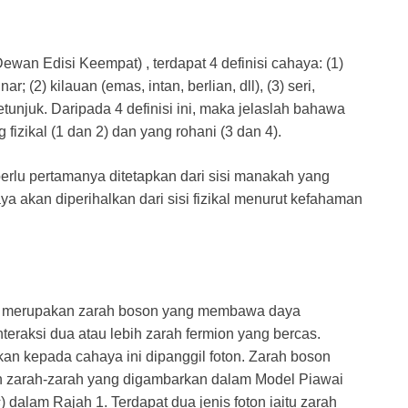
n Edisi Keempat) , terdapat 4 definisi cahaya: (1)
 (2) kilauan (emas, intan, berlian, dll), (3) seri,
etunjuk. Daripada 4 definisi ini, maka jelaslah bahawa
 fizikal (1 dan 2) dan yang rohani (3 dan 4).
rlu pertamanya ditetapkan dari sisi manakah yang
a akan diperihalkan dari sisi fizikal menurut kefahaman
um, merupakan zarah boson yang membawa daya
interaksi dua atau lebih zarah fermion yang bercas.
an kepada cahaya ini dipanggil foton. Zarah boson
n zarah-zarah yang digambarkan dalam Model Piawai
s
) dalam Rajah 1. Terdapat dua jenis foton iaitu zarah