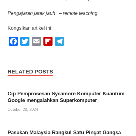
Pengajaran jarak jauh – remote teaching
Kongsikan artikel ini:
F
T
E
F
T
a
w
m
l
e
c
i
a
i
l
e
t
i
p
e
RELATED POSTS
b
t
l
b
g
o
e
o
r
Cip Pemprosesan Sycamore Komputer Kuantum
o
r
a
a
Google mengalahkan Superkomputer
k
r
m
October 20, 2024
d
Pasukan Malaysia Rangkul Satu Pingat Gangsa