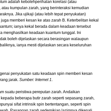
tum adalah kebolehperihalan korelasi (atau
B, atau kumpulan zarah, yang berinteraksi kemudian
aknya. Jika ujikaji (atau lebih tepat penyukatan)
t juga memberi kesan ke atas zarah B. Keterbelitan kekal
uantum; ianya kekal berada dalam keadaan tersebut
ya menghasilkan keadaan kuantum tunggal. Ini
dak boleh dijelaskan secara berasingan walaupun
ebaliknya, ianya mesti dijelaskan secara keseluruhan
enai penyukatan satu keadaan spin memberi kesan
rang jarak.
Sumber: Internet 1
.
lam suatu peristiwa pereputan zarah. Andaikan
h kepada beberapa butir zarah seperti sepasang zarah,
nyai sifat intrinsik spin bertentangan, seperti spin
bawah. Pasangan zarah sedemikian lazimnya dikenali