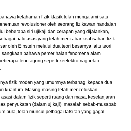
ahawa kefahaman fizik klasik telah mengalami satu
enemuan revolusioner oleh seorang fizikawan handalan
ui beberapa siri ujikaji dan cerapan yang dijalankan,
sebagai batu asas yang telah mencabar keabsahan fizik
 oleh Einstein melalui dua teori besarnya iaitu teori
gi sangkaan bahawa pemerihalan fenomena alam
 beberapa teori agung seperti keelektromagnetan
.
lnya fizik moden yang umumnya terbahagi kepada dua
 teori kuantum. Masing-masing telah mencetuskan
asi dalam fizik seperti ruang dan masa, keselanjaran
oses penyukatan (dalam ujikaji), masalah sebab-musabab
m pula, telah muncul pelbagai tafsiran yang gagal