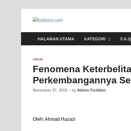
fizikkini.co
Segalanya tentang fizik
HALAMAN UTAMA
KATEGORI
F.A.Q
UMUM
Fenomena Keterbelit
Perkembangannya Sep
November 27, 2019
-
by
Admin Fizikkini
Oleh: Ahmad Hazazi