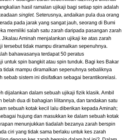
angkalian hasil ramalan ujikaji bagi setiap spin adalah
 keadaan
singlet.
Seterusnya, andaikan pula dua orang
rada pada jarak yang sangat jauh, seorang di Bumi
eka memiliki salah satu zarah daripada pasangan zarah
 Jikalau Aminah menjalankan ujikaji ke atas zarah
aji tersebut tidak mampu diramalkan sepenuhnya.
lah bahawasanya terdapat 50 peratus
ji untuk spin bangkit atau spin tunduk. Bagi kes Bakar
juga tidak mampu diramalkan sepenuhnya sebaliknya
 sebab sistem ini disifatkan sebagai berantikorelasi.
 dijalankan dalam sebuah ujikaji fizik klasik. Ambil
n belah dua di bahagian lilitannya, dan tandakan satu
m sebuah kotak kecil lalu diberikan kepada Aminah;
 sebagai hujung dan masukkan ke dalam sebuah kotak
 cerapan menunjukkan tiadalah bezanya zarah berspin
 ada ciri yang tidak sama berlaku untuk kes zarah
ling dengan kes zarah berspin dalam hal ini? Dalam