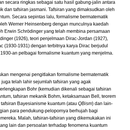
n secara ringkas sebagai satu hasil gabung-jalin antara
ik dan tafsiran jasmani. Tafsiran yang dimaksudkan oleh
uantum. Secara sepintas lalu, formalisme bermatematik
is oleh Werner Heinsenberg dengan munculnya kaedah
leh Erwin Schrödinger yang telah membina persamaan
ger (1926), teori penjelmaan Dirac-Jordan (1927),
 (1930-1931) dengan terbitnya karya Dirac berjudul
1930-an pelbagai formalisme kuantum yang menjelma.
askan mengenai pengitlakan formalisme bermatematik
uga telah lahir sejumlah tafsiran yang agak
terlengkapan Bohr (kemudian dikenali sebagai tafsiran
antum, tafsiran mekanik Bohm, ketaksamaan Bell, teorem
 tafsiran Bayesianisme kuantum (atau
QBism
) dan lain-
ahagian para pendukung-pelopornya berhujah bagi
ereka. Malah, tafsiran-tafsiran yang dikemukakan ini
yang lain dan persoalan terhadap fenomena kuantum