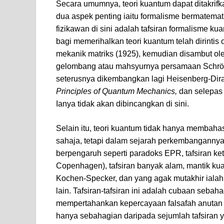
Secara umumnya, teori kuantum dapat ditakrifka
dua aspek penting iaitu formalisme bermatemat
fizikawan di sini adalah tafsiran formalisme k
bagi memerihalkan teori kuantum telah dirint
mekanik matriks (1925), kemudian disambut o
gelombang atau mahsyurnya persamaan Schrödin
seterusnya dikembangkan lagi Heisenberg-Dirac
Principles of Quantum Mechanics,
dan selepas 
Ianya tidak akan dibincangkan di sini.
Selain itu, teori kuantum tidak hanya membah
sahaja, tetapi dalam sejarah perkembangannya j
berpengaruh seperti paradoks EPR, tafsiran ke
Copenhagen), tafsiran banyak alam, mantik ku
Kochen-Specker, dan yang agak mutakhir ialah
lain. Tafsiran-tafsiran ini adalah cubaan seb
mempertahankan kepercayaan falsafah anutan m
hanya sebahagian daripada sejumlah tafsiran 