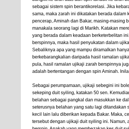
sebagai sistem spin berantikorelasi. Jika kebar
sama, maka zarah ini dikatakan berada dalam
pencerap, Aminah dan Bakar, masing-masing be
manakala seorang lagi di Marikh. Katakan mer
yang berada dalam keadaan berketerbelitan ini.
berspinnya, maka hasil penyukatan dalam ujik
Sebaliknya apa yang mampu diramalkan hanya
berkebarangkalian daripada hasil ramalan ujika
pula, hasil ramalan ujikaji zarah berspinnya 
adalah bertentangan dengan spin Aminah. Inilah
Sebagai perumpamaan, ujikaji sebegini ini boleh
sekeping duit syiling, katakan 50 sen. Kemudia
belahan sebagai pangkal dan masukkan ke dala
seterusnya belahan yang satu lagi ditandakan
kecil lain lalu diberikan kepada Bakar. Maka,
tersebut dengan ujikaji duit syiling ini. Namun,
berspin. Apakah yang membezakan kes duit syi