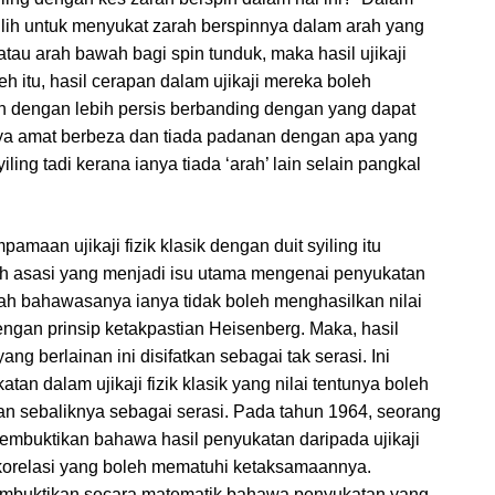
ilih untuk menyukat zarah berspinnya dalam arah yang
atau arah bawah bagi spin tunduk, maka hasil ujikaji
itu, hasil cerapan dalam ujikaji mereka boleh
in dengan lebih persis berbanding dengan yang dapat
sinya amat berbeza dan tiada padanan dengan apa yang
yiling tadi kerana ianya tiada ‘arah’ lain selain pangkal
an ujikaji fizik klasik dengan duit syiling itu
ah asasi yang menjadi isu utama mengenai penyukatan
lah bahawasanya ianya tidak boleh menghasilkan nilai
ngan prinsip ketakpastian Heisenberg. Maka, hasil
g berlainan ini disifatkan sebagai tak serasi. Ini
an dalam ujikaji fizik klasik yang nilai tentunya boleh
kan sebaliknya sebagai serasi. Pada tahun 1964, seorang
 membuktikan bahawa hasil penyukatan daripada ujikaji
 korelasi yang boleh mematuhi ketaksamaannya.
membuktikan secara matematik bahawa penyukatan yang