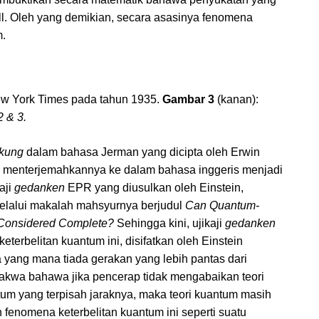
ll. Oleh yang demikian, secara asasinya fenomena
m.
New York Times pada tahun 1935.
Gambar 3
(kanan):
2 & 3.
nkung
dalam bahasa Jerman yang dicipta oleh Erwin
iri menterjemahkannya ke dalam bahasa inggeris menjadi
aji
gedanken
EPR yang diusulkan oleh Einstein,
elalui makalah mahsyurnya berjudul
Can Quantum-
e Considered Complete?
Sehingga kini, ujikaji
gedanken
terbelitan kuantum ini, disifatkan oleh Einstein
 yang mana tiada gerakan yang lebih pantas dari
akwa bahawa jika pencerap tidak mengabaikan teori
um yang terpisah jaraknya, maka teori kuantum masih
n fenomena keterbelitan kuantum ini seperti suatu