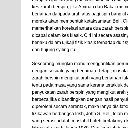
kes zarah berspin, jika Aminah dan Bakar mem
berlainan daripada arah atas bagi spin bangkit 
mereka akan membentuk ketaksamaan Bell. Oleh 
memerihalkan korelasi antara dua zarah bersp
dicapai dalam kes klasik. Ciri ini secara asa
berlaku dalam ujikaji fizik klasik terhadap duit s
dan hujung syiling itu.
Seseorang mungkin mahu menggantikan perumpama
dengan sesuatu yang berlainan. Tetapi, masal
zarah berspin mengikut arah yang berlainan ia
tentu pada masa yang sama kerana tertakluk de
penyukatan zarah berspin yang mengikut arah yan
berbeza jika dibandingkan dengan hasil penyukat
diperolehi secara serentak, maka ianya disifat
fizikawan berbangsa Irish, John S. Bell, telah
yang serasi adalah mustahil boleh berlakunya
Manakala, pada tahun 1980, Cirel’son telah 