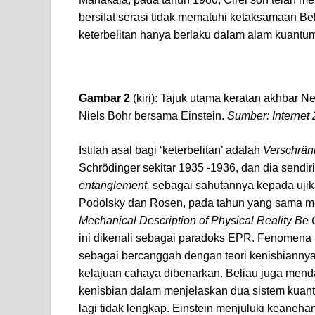
bersifat serasi tidak mematuhi ketaksamaan Be
keterbelitan hanya berlaku dalam alam kuantu
Gambar 2
(kiri): Tajuk utama keratan akhbar 
Niels Bohr bersama Einstein.
Sumber: Internet 
Istilah asal bagi ‘keterbelitan’ adalah
Verschrä
Schrödinger sekitar 1935 -1936, dan dia send
entanglement,
sebagai sahutannya kepada ujik
Podolsky dan Rosen, pada tahun yang sama m
Mechanical Description of Physical Reality B
ini dikenali sebagai paradoks EPR. Fenomena ke
sebagai bercanggah dengan teori kenisbiannya
kelajuan cahaya dibenarkan. Beliau juga mend
kenisbian dalam menjelaskan dua sistem kuant
lagi tidak lengkap. Einstein menjuluki keaneha