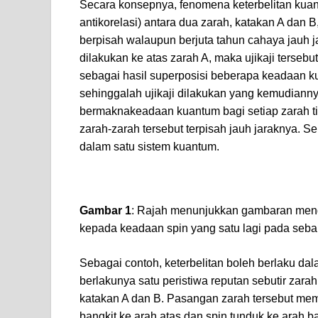
Secara konsepnya, fenomena keterbelitan kuan
antikorelasi) antara dua zarah, katakan A dan 
berpisah walaupun berjuta tahun cahaya jauh jar
dilakukan ke atas zarah A, maka ujikaji tersebu
sebagai hasil superposisi beberapa keadaan k
sehinggalah ujikaji dilakukan yang kemudiann
bermaknakeadaan kuantum bagi setiap zarah ti
zarah-zarah tersebut terpisah jauh jaraknya. S
dalam satu sistem kuantum.
Gambar 1
: Rajah menunjukkan gambaran meng
kepada keadaan spin yang satu lagi pada seba
Sebagai contoh, keterbelitan boleh berlaku da
berlakunya satu peristiwa reputan sebutir zara
katakan A dan B. Pasangan zarah tersebut mempu
bangkit ke arah atas dan spin tunduk ke arah 