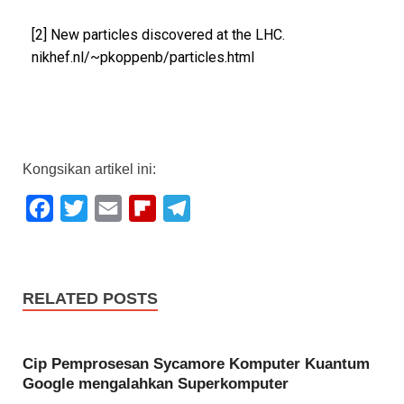
[2] New particles discovered at the LHC.
nikhef.nl/~pkoppenb/particles.html
Kongsikan artikel ini:
F
T
E
F
T
a
w
m
l
e
c
i
a
i
l
e
t
i
p
e
RELATED POSTS
b
t
l
b
g
o
e
o
r
Cip Pemprosesan Sycamore Komputer Kuantum
o
r
a
a
Google mengalahkan Superkomputer
k
r
m