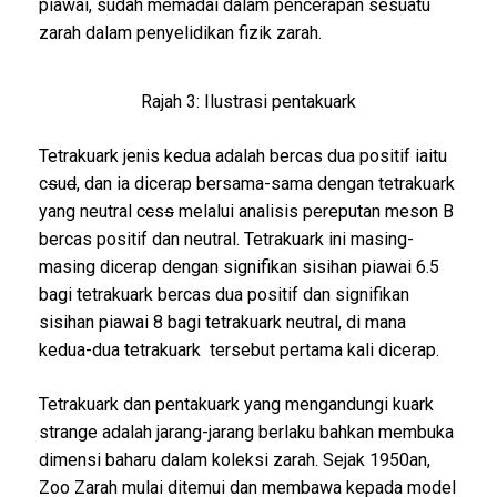
piawai, sudah memadai dalam pencerapan sesuatu
zarah dalam penyelidikan fizik zarah.
Rajah 3: Ilustrasi pentakuark
Tetrakuark jenis kedua adalah bercas dua positif iaitu
c
s
u
d
, dan ia dicerap bersama-sama dengan tetrakuark
yang neutral c
c
s
s
melalui analisis pereputan meson B
bercas positif dan neutral. Tetrakuark ini masing-
masing dicerap dengan signifikan sisihan piawai 6.5
bagi tetrakuark bercas dua positif dan signifikan
sisihan piawai 8 bagi tetrakuark neutral, di mana
kedua-dua tetrakuark tersebut pertama kali dicerap.
Tetrakuark dan pentakuark yang mengandungi kuark
strange adalah jarang-jarang berlaku bahkan membuka
dimensi baharu dalam koleksi zarah. Sejak 1950an,
Zoo Zarah mulai ditemui dan membawa kepada model