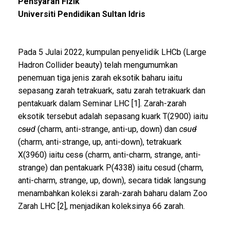
Pensyarah Fizik
Universiti Pendidikan Sultan Idris
Pada 5 Julai 2022, kumpulan penyelidik LHCb (Large
Hadron Collider beauty) telah mengumumkan
penemuan tiga jenis zarah eksotik baharu iaitu
sepasang zarah tetrakuark, satu zarah tetrakuark dan
pentakuark dalam Seminar LHC [1]. Zarah-zarah
eksotik tersebut adalah sepasang kuark T(2900) iaitu
c
su
d
(charm, anti-strange, anti-up, down) dan
c
s
u
d
(charm, anti-strange, up, anti-down), tetrakuark
X(3960) iaitu c
c
s
s
(charm, anti-charm, strange, anti-
strange) dan pentakuark P(4338) iaitu c
c
sud (charm,
anti-charm, strange, up, down), secara tidak langsung
menambahkan koleksi zarah-zarah baharu dalam Zoo
Zarah LHC [2], menjadikan koleksinya 66 zarah.