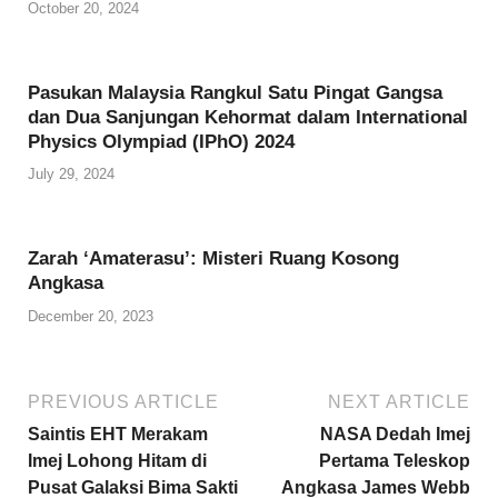
October 20, 2024
d
Pasukan Malaysia Rangkul Satu Pingat Gangsa
dan Dua Sanjungan Kehormat dalam International
Physics Olympiad (IPhO) 2024
July 29, 2024
Zarah ‘Amaterasu’: Misteri Ruang Kosong
Angkasa
December 20, 2023
PREVIOUS ARTICLE
NEXT ARTICLE
Saintis EHT Merakam
NASA Dedah Imej
Imej Lohong Hitam di
Pertama Teleskop
Pusat Galaksi Bima Sakti
Angkasa James Webb